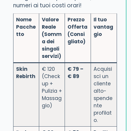
numeri ai tuoi costi orari!
Nome
Valore
Prezzo
Il tuo
Pacche
Reale
Offerta
vantag
tto
(Somm
(Consi
gio
a dei
gliato)
singoli
servizi)
Skin
€ 120
€ 79 –
Acquisi
Rebirth
(Check
€ 89
sci un
up +
cliente
Pulizia +
alto-
Massag
spende
gio)
nte
profilat
o.