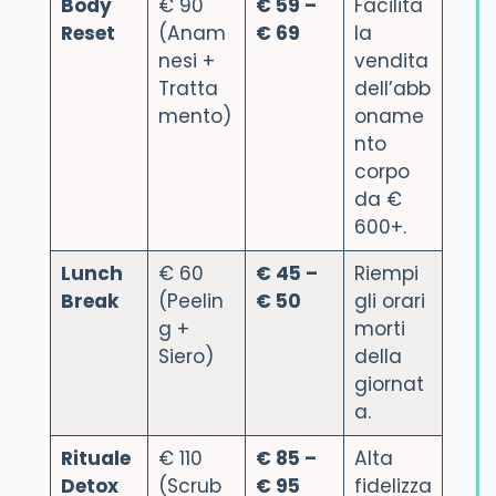
Body
€ 90
€ 59 –
Facilita
Reset
(Anam
€ 69
la
nesi +
vendita
Tratta
dell’abb
mento)
oname
nto
corpo
da €
600+.
Lunch
€ 60
€ 45 –
Riempi
Break
(Peelin
€ 50
gli orari
g +
morti
Siero)
della
giornat
a.
Rituale
€ 110
€ 85 –
Alta
Detox
(Scrub
€ 95
fidelizza