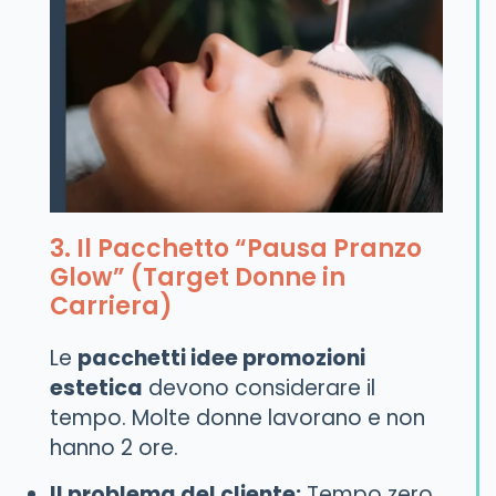
3. Il Pacchetto “Pausa Pranzo
Glow” (Target Donne in
Carriera)
Le
pacchetti idee promozioni
estetica
devono considerare il
tempo. Molte donne lavorano e non
hanno 2 ore.
Il problema del cliente:
Tempo zero,