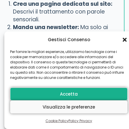
Crea una pagina dedicata sul sito:
Descrivi il trattamento con parole
sensoriali.
Manda una newsletter:
Ma solo ai
clienti che non vedi da 3 mesi
Gestisci Consenso
(campagna di recupero).
Usa WhatsApp Business:
Manda un
Per fornire le migliori esperienze, utilizziamo tecnologie come i
messaggio personalizzato (non
cookie per memorizzare e/o accedere alle informazioni del
dispositivo. Il consenso a queste tecnologie ci permetterà di
broadcast massivo!) alle tue clienti
elaborare dati come il comportamento di navigazione o ID unici
VIP.
su questo sito. Non acconsentire o ritirare il consenso può influire
negativamente su alcune caratteristiche e funzioni.
Google My Business:
Crea un “Post
Offerta” sulla tua scheda Google. È
Accetta
fondamentale per la SEO locale!
Visualizza le preferenze
Se vuoi vedere esempi di promozioni
di successo, dai un’occhiata alla
Cookie Policy
Policy Privacy
nostra raccolta di
promozioni per