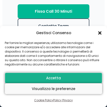
Fissa Call 30 Minuti
Contatta Team
Gestisci Consenso
Per fornire le migliori esperienze, utilizziamo tecnologie come i
Nessun vincolo. I dati restano tuoi. Iniziamo dal tuo
cookie per memorizzare e/o accedere alle informazioni del
obiettivo.
dispositivo. Il consenso a queste tecnologie ci permetterà di
elaborare dati come il comportamento di navigazione o ID unici
su questo sito. Non acconsentire o ritirare il consenso può influire
negativamente su alcune caratteristiche e funzioni.
Accetta
Visualizza le preferenze
Il Momento di Decidere il
Tuo Futuro Digitale
Cookie Policy
Policy Privacy