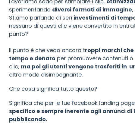
Lavoriamo sodo per stimolare i clic,
ottimizza
sperimentando
diversi formati di immagine
,
Stiamo parlando di seri
investimenti di temp
nessuno di questi clic viene convertito in entrat
punto?
Il punto è che vedo ancora t
roppi marchi che
tempo e denaro
per promuovere contenuti o 
clic,
ma poi gli utenti vengono trasferiti in 
altro modo disimpegnante.
Che cosa significa tutto questo?
Significa che per le tue facebook landing pag
specifico e sempre inerente agli annunci di
pubblicando.