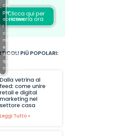
clic
per
Clicca qui per
riceverla ora
accettare
i
cookie
marketing
e
TICOLI PIÙ POPOLARI:
abilitare
questo
contenuto
Dalla vetrina al
feed: come unire
retail e digital
marketing nel
settore casa
Leggi Tutto »