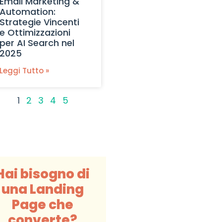
Email Marketing &
Automation:
Strategie Vincenti
e Ottimizzazioni
per AI Search nel
2025
Leggi Tutto »
1
2
3
4
5
Hai bisogno di
una Landing
Page che
converte?