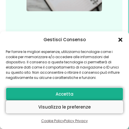
Attenzione Titolari Centro Estetico👇
Gestisci Consenso
Agenda vuota? NON
Per fornire le migliori esperienze, utilizziamo tecnologie come i
cookie per memorizzare e/o accedere alle informazioni del
sprecare un altro
dispositivo. Il consenso a queste tecnologie ci permetterà di
elaborare dati come il comportamento di navigazione o ID unici
giorno.
su questo sito. Non acconsentire o ritirare il consenso può influire
negativamente su alcune caratteristiche e funzioni.
Scarica i 5 Script WhatsApp Copia-
Accetta
Incolla che uso per riempire
l'agenda dei Centri Estetici in 24 ore.
Visualizza le preferenze
Cookie Policy
Policy Privacy
SCARICA SUBITO IL KIT