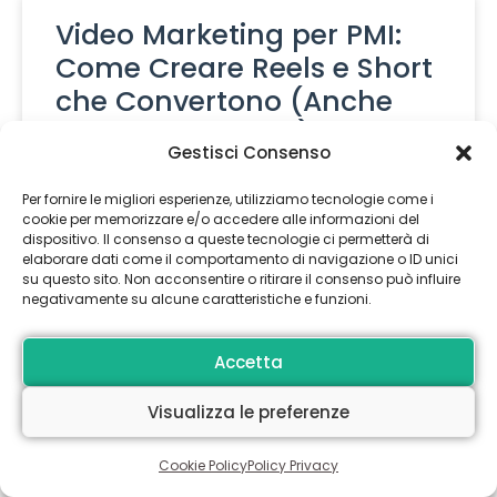
Video Marketing per PMI:
Come Creare Reels e Short
che Convertono (Anche
Senza Esperienza)
Gestisci Consenso
Leggi Tutto »
Per fornire le migliori esperienze, utilizziamo tecnologie come i
cookie per memorizzare e/o accedere alle informazioni del
dispositivo. Il consenso a queste tecnologie ci permetterà di
elaborare dati come il comportamento di navigazione o ID unici
Email Marketing &
su questo sito. Non acconsentire o ritirare il consenso può influire
Automation: Strategie
negativamente su alcune caratteristiche e funzioni.
Vincenti e Ottimizzazioni
Accetta
per AI Search nel 2025
Visualizza le preferenze
Leggi Tutto »
Cookie Policy
Policy Privacy
1
2
3
4
5