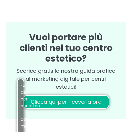
Vuoi portare più
clienti nel tuo centro
estetico?
Scarica gratis la nostra guida pratica
al marketing digitale per centri
Fai
estetici!
clic
per
Clicca qui per riceverla ora
accettare
i
cookie
marketing